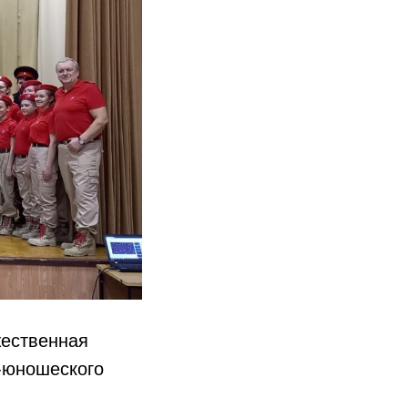
жественная
-юношеского