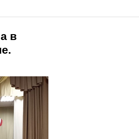
а в
е.