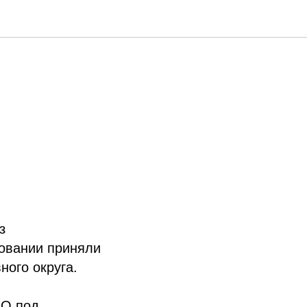
з
новании приняли
ного округа.
АО под