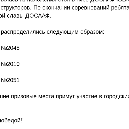
структоров. По окончании соревнований ребят
вой славы ДОСААФ.
 распределились следующим образом:
а №2048
а №2010
а №2051
шие призовые места примут участие в городски
обедой!!