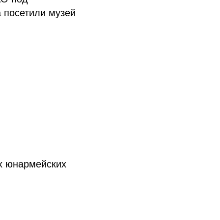
а посетили музей
х юнармейских