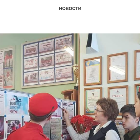
"Дорога памяти"
НОВОСТИ