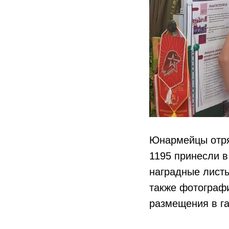
Юнармейцы отря
1195​ принесли 
наградные листы
также фотограф
размещения в га