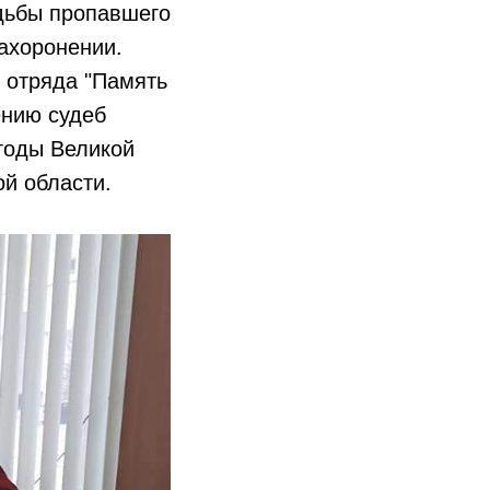
дьбы пропавшего
ахоронении.
 отряда "Память
ению судеб
 годы Великой
й области.