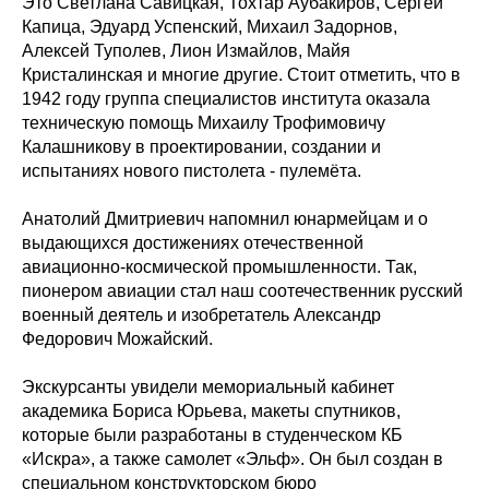
Это Светлана Савицкая, Тохтар Аубакиров, Сергей
Капица, Эдуард Успенский, Михаил Задорнов,
Алексей Туполев, Лион Измайлов, Майя
Кристалинская и многие другие. Стоит отметить, что в
1942 году группа специалистов института оказала
техническую помощь Михаилу Трофимовичу
Калашникову в проектировании, создании и
испытаниях нового пистолета - пулемёта.
Анатолий Дмитриевич напомнил юнармейцам и о
выдающихся достижениях отечественной
авиационно-космической промышленности. Так,
пионером авиации стал наш соотечественник русский
военный деятель и изобретатель Александр
Федорович Можайский.
Экскурсанты увидели мемориальный кабинет
академика Бориса Юрьева, макеты спутников,
которые были разработаны в студенческом КБ
«Искра», а также самолет «Эльф». Он был создан в
специальном конструкторском бюро