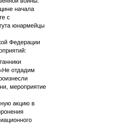
венной войны.
вщине начала
те с
итута юнармейцы
кой Федерации
оприятий:
танники
 «Не отдадим
роизнесли
сни, мероприятие
тную акцию в
оронения
виационного