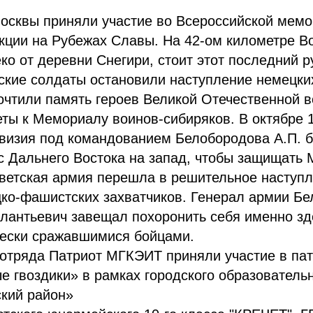
сквы приняли участие во Всероссийской мемо
кции на Рубежах Славы. На 42-ом километре В
ко от деревни Снегири, стоит этот последний р
ские солдаты остановили наступление немецких
чтили память героев Великой Отечественной в
ты к Мемориалу воинов-сибиряков. В октябре 1
ивизия под командованием Белобородова А.П. 
 Дальнего Востока на запад, чтобы защищать 
оветская армия перешла в решительное наступл
ко-фашистских захватчиков. Генерал армии Б
антьевич завещал похоронить себя именно зд
чески сражавшимися бойцами.
отряда Патриот МГКЭИТ приняли участие в па
е гвоздики» в рамках городского образователь
ский район»