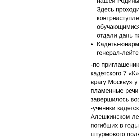
нашей Родины
Здесь проходи
контрнаступле
обучающимися
отдали дань 
Кадеты-юнарм
генерал-лейте
-по приглашени
кадетского 7 «К
врагу Москву» 
пламенные речи,
завершилось во
-ученики кадетс
Алешкинском лес
погибших в годы
штурмового пол