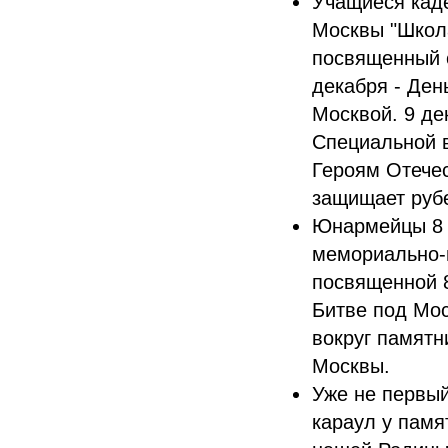
Учащиеся каде
Москвы "Школа
посвященный с
декабря - Ден
Москвой. 9 де
Специальной 
Героям Отечес
защищает руб
Юнармейцы 8 к
мемориально-
посвященной 8
Битве под Мос
вокруг памятн
Москвы.
Уже не первы
караул у пам