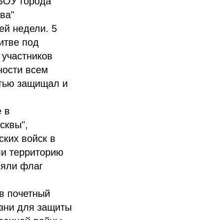
ГБОУ города
ва"
ей недели. 5
итве под
 участников
ности всем
стью защищал и
 в
сквы",
ских войск в
ли территорию
няли флаг
в почетный
зни для защиты