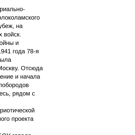
риально-
олоколамского
убеж, на
 войск.
ойны и
941 года 78-я
была
Москву. Отсюда
ение и начала
елобородов
есь, рядом с
триотической
ного проекта