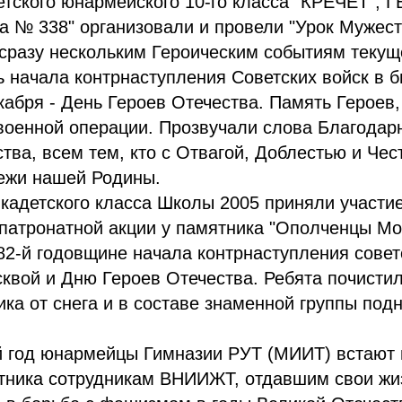
тского юнармейского 10-го класса "КРЕЧЕТ", 
 № 338" организовали и провели "Урок Мужест
разу нескольким Героическим событиям текущ
ь начала контрнаступления Советских войск в б
кабря - День Героев Отечества. Память Героев,
военной операции. Прозвучали слова Благодар
тва, всем тем, кто с Отвагой, Доблестью и Че
ежи нашей Родины.
адетского класса Школы 2005 приняли участие
патронатной акции у памятника "Ополченцы Мо
2-й годовщине начала контрнаступления совет
квой и Дню Героев Отечества. Ребята почисти
ика от снега и в составе знаменной группы под
й год юнармейцы Гимназии РУТ (МИИТ) встают 
ятника сотрудникам ВНИИЖТ, отдавшим свои жи