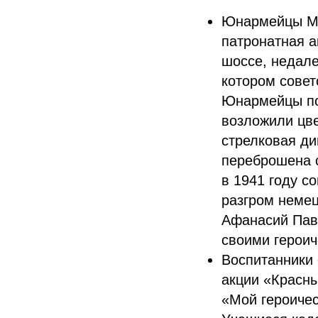
Юнармейцы Мо
патронатная а
шоссе, недале
котором совет
Юнармейцы по
возложили цве
стрелковая д
переброшена с
в 1941 году с
разгром немец
Афанасий Павл
своими герои
Воспитанники 
акции «Красны
«Мой героиче