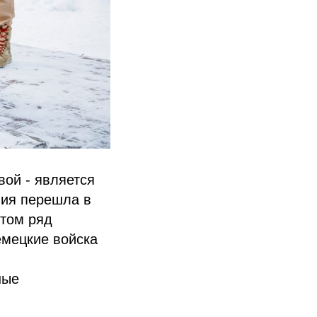
вой - является
мия перешла в
этом ряд
емецкие войска
ные