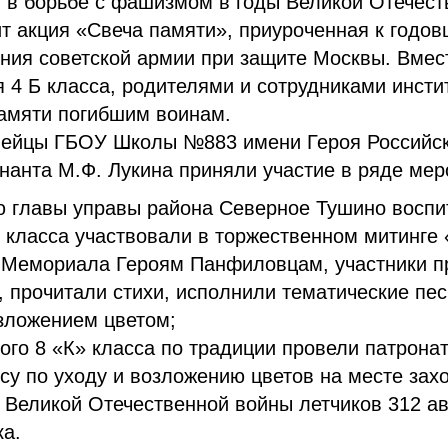
 в борьбе с фашизмом в годы Великой Отечест
т акция «Свеча памяти», приуроченная к годо
ния советской армии при защите Москвы. Вмес
 4 Б класса, родителями и сотрудниками инст
памяти погибшим воинам.
ейцы ГБОУ Школы №883 имени Героя Российс
нанта М.Ф. Лукина приняли участие в ряде мер
ю главы управы района Северное Тушино воспи
» класса участвовали в торжественном митинге
у Мемориала Героям Панфиловцам, участники п
 прочитали стихи, исполнили тематические пе
зложением цветом;
кого 8 «К» класса по традиции провели патрона
у по уходу и возложению цветов на месте зах
 Великой Отечественной войны летчиков 312 а
ка.