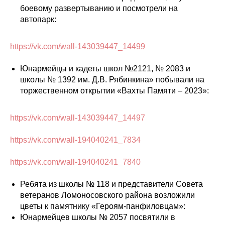
боевому развертыванию и посмотрели на
автопарк:
https://vk.com/wall-143039447_14499
Юнармейцы и кадеты школ №2121, № 2083 и
школы № 1392 им. Д.В. Рябинкина» побывали на
торжественном открытии «Вахты Памяти – 2023»:
https://vk.com/wall-143039447_14497
https://vk.com/wall-194040241_7834
https://vk.com/wall-194040241_7840
Ребята из школы № 118 и представители Совета
ветеранов Ломоносовского района возложили
цветы к памятнику «Героям-панфиловцам»:
Юнармейцев школы № 2057 посвятили в