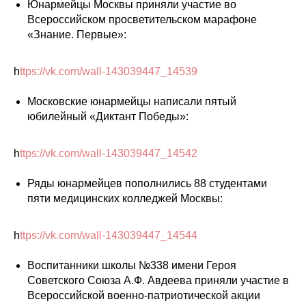
Юнармейцы Москвы приняли участие во
Всероссийском просветительском марафоне
«Знание. Первые»:
h
ttps://vk.com/wall-143039447_14539
Московские юнармейцы написали пятый
юбилейный «Диктант Победы»:
h
ttps://vk.com/wall-143039447_14542
Ряды юнармейцев пополнились 88 студентами
пяти медицинских колледжей Москвы:
h
ttps://vk.com/wall-143039447_14544
Воспитанники школы №338 имени Героя
Советского Союза А.Ф. Авдеева приняли участие в
Всероссийской военно-патриотической акции