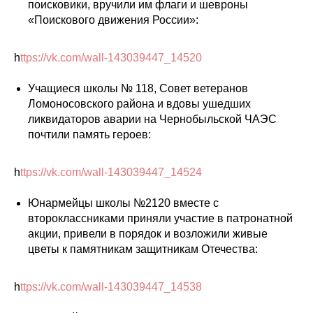
поисковики, вручили им флаги и шевроны
«Поискового движения России»:
h
ttps://vk.com/wall-143039447_14520
Учащиеся школы № 118, Совет ветеранов
Ломоносовского района и вдовы ушедших
ликвидаторов аварии на Чернобыльской ЧАЭС
почтили память героев:
h
ttps://vk.com/wall-143039447_14524
Юнармейцы школы №2120 вместе с
второклассниками приняли участие в патронатной
акции, привели в порядок и возложили живые
цветы к памятникам защитникам Отечества:
h
ttps://vk.com/wall-143039447_14538