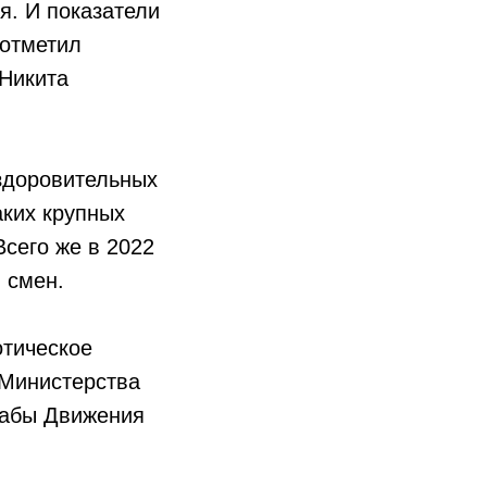
я. И показатели
 отметил
Никита
здоровительных
аких крупных
Всего же в 2022
 смен.
тическое
 Министерства
табы Движения