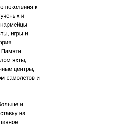
о поколения к
 ученых и
юнармейцы
ты, игры и
ория
а Памяти
лом яхты,
нные центры,
ом самолетов и
больше и
ставку на
главное