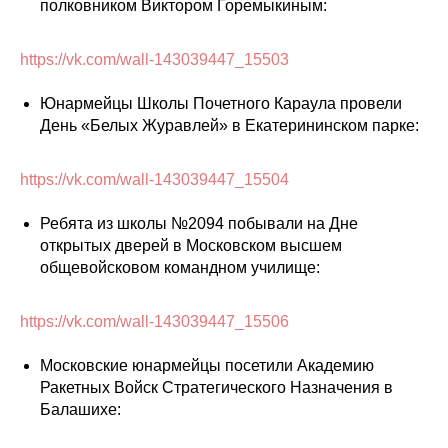
полковником Виктором Горемыкиным:
https://vk.com/wall-143039447_15503
Юнармейцы Школы Почетного Караула провели
День «Белых Журавлей» в Екатерининском парке:
https://vk.com/wall-143039447_15504
Ребята из школы №2094 побывали на Дне
открытых дверей в Московском высшем
общевойсковом командном училище:
https://vk.com/wall-143039447_15506
Московские юнармейцы посетили Академию
Ракетных Войск Стратегического Назначения в
Балашихе: