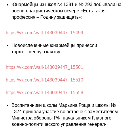
Юнармейцы из школ № 1381 и № 293 побывали на
военно-патриотическом вечере «Есть такая
профессия – Родину защищать»:
https://vk.com/wall-143039447_15499
Новоиспеченные юнармейцы принесли
торжественную клятву:
https://vk.com/wall-143039447_15501
https://vk.com/wall-143039447_15510
https://vk.com/wall-143039447_15558
Воспитанники школы Марьина Роща и школы №
1374 приняли участие во встрече с заместителем
Министра обороны РФ, начальником Главного
военно-политического управления генерал-