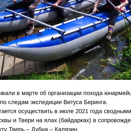
ывали в марте об организации похода юнарме
по следам экспедиции Витуса Беринга.
гается осуществить в июле 2021 года сводным
вы и Твери на ялах (байдарках) в сопровожде
ту Тверь – Дубна – Калязин.