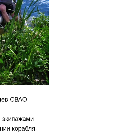
йцев СВАО
и экипажами
нии корабля-