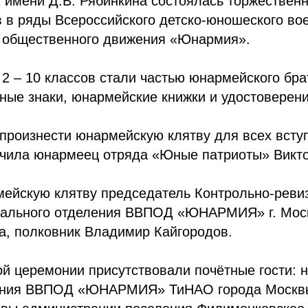
 имени Д.В. Рябинкина состоялась торжествен
 в ряды Всероссийского детско-юношеского во
о общественного движения «Юнармия».
 2 – 10 классов стали частью юнармейского бра
ные знаки, юнармейские книжки и удостоверени
 произнести юнармейскую клятву для всех вст
ла юнармеец отряда «Юные патриоты» Викто
ейскую клятву председатель Контрольно-реви
нального отделения ВВПОД «ЮНАРМИЯ» г. Мос
а, полковник Владимир Кайгородов.
й церемонии присутствовали почётные гости: 
ления ВВПОД «ЮНАРМИЯ» ТиНАО города Москв