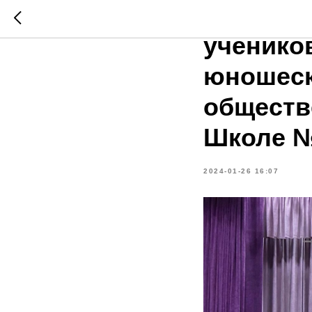
Торжест
ученико
юношеск
обществ
Школе №
2024-01-26 16:07