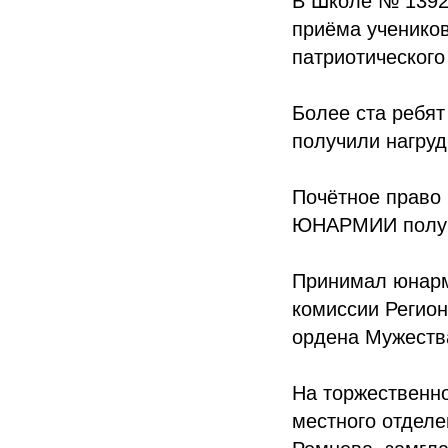
В Школе № 1392
приёма учеников
патриотическог
Более ста ребят
получили нагруд
Почётное право
ЮНАРМИИ получи
Принимал юнарм
комиссии Регио
ордена Мужеств
На торжественно
местного отде