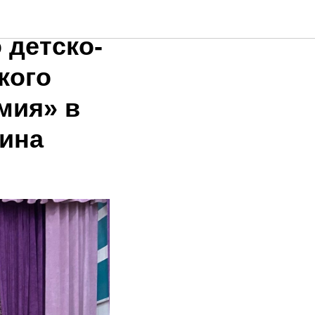
ма
 детско-
кого
мия» в
кина