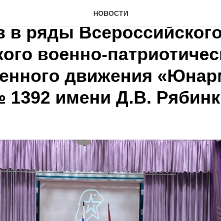
венная церемония приё
НОВОСТИ
в в ряды Всероссийского
ого военно-патриотичес
енного движения «Юнар
 1392 имени Д.В. Рябин