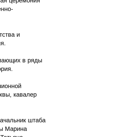
ная церемония
енно-
тства и
я.
упающих в ряды
рия.
зионной
квы, кавалер
начальник штаба
ы Марина