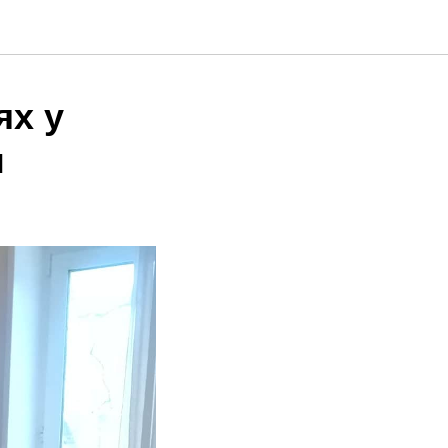
ях у
ы