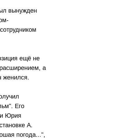
был вынужден
ом-
 сотрудником
позиция ещё не
 расширением, а
ч женился.
получил
ьм". Его
ти Юрия
становке А.
шая погода...",