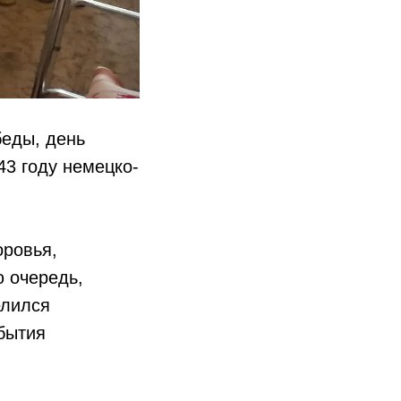
беды, день
43 году немецко-
оровья,
ю очередь,
елился
бытия