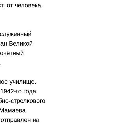
, от человека,
заслуженный
ран Великой
почётный
.
ное училище.
1942-го года
бно-стрелкового
 Мамаева
 отправлен на