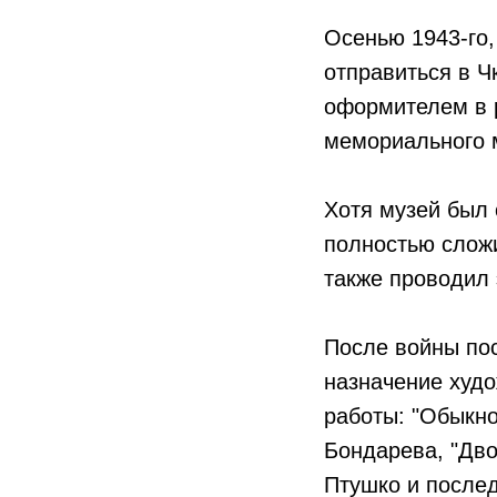
Осенью 1943-го,
отправиться в Ч
оформителем в р
мемориального м
Хотя музей был 
полностью слож
также проводил 
После войны пос
назначение худ
работы: "Обыкно
Бондарева, "Двое
Птушко и послед