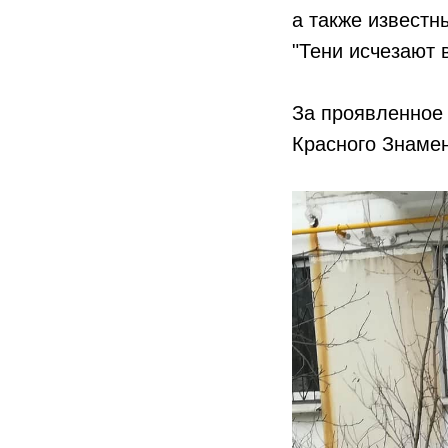
а также извест
"Тени исчезают в
За проявленное 
Красного Знамени