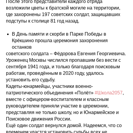
После этого представители каждого отряда
возложили цветы к братской могиле на территории,
где захоронены 197 советских солдат, защищавших
подступы к столице 81 год назад.
В День памяти и скорби в Парке Победы в
Крёкшино прошла церемония захоронения
останков
советского солдата – Фёдорова Евгения Георгиевича.
Уроженец Москвы числился пропавшим без вести с
сентября 1941 года, и только благодаря поисковым
работам, проведённым в 2020 году, удалось
установить его судьбу.
Кадеты-юнармейцы, участники военно-
патриотического объединения «Полёт»
#Школа2057
,
вместе с офицером-воспитателем и классным
руководителем приняли участие в церемонии,
представляя не только школу, но и Юнармейское и
Поисковое движения России.
Ещё один солдат вернулся домой. Надеемся, что со
временем удастся установить судьбы всех не