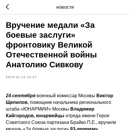
НОВОСТИ
Вручение медали «За
боевые заслуги»
фронтовику Великой
Отечественной войны
Анатолию Сивкову
2019-11-14 12:37
24 сентября
военный комиссар Москвы
Виктор
Щепилов,
помощник начальника регионального
штаба «ЮНАРМИИ» Москвы
Владимир
Кайгородов,
юнармейцы
отряда имени Героя
Советского Союза партизана Брайко П.Е., вручили
медаль «За боевые заслуги»
93-летнему